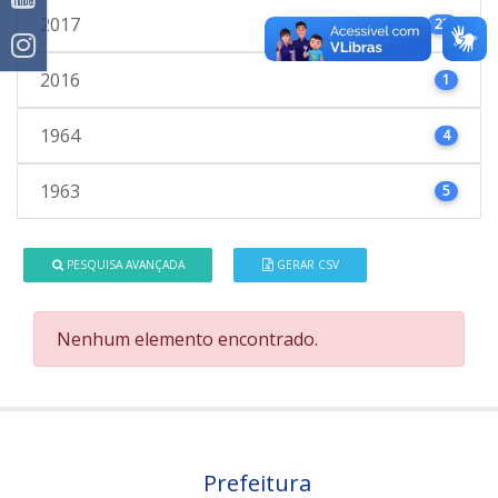
2017
23
2016
1
1964
4
1963
5
PESQUISA AVANÇADA
GERAR CSV
Nenhum elemento encontrado.
Prefeitura