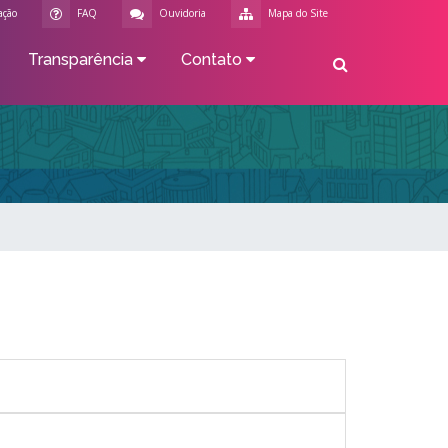
ação
FAQ
Ouvidoria
Mapa do Site
Transparência
Contato