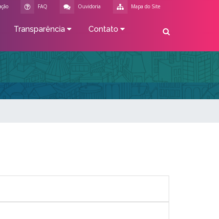
ação
FAQ
Ouvidoria
Mapa do Site
Transparência
Contato