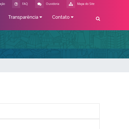
ação
FAQ
Ouvidoria
Mapa do Site
Transparência
Contato