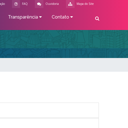
ação
FAQ
Ouvidoria
Mapa do Site
Transparência
Contato