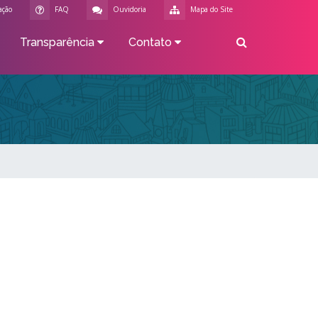
ação
FAQ
Ouvidoria
Mapa do Site
Transparência
Contato