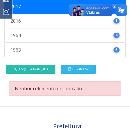
2017
23
2016
1
1964
4
1963
5
PESQUISA AVANÇADA
GERAR CSV
Nenhum elemento encontrado.
Prefeitura