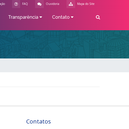
ação
FAQ
Ouvidoria
Mapa do Site
Transparência
Contato
Contatos