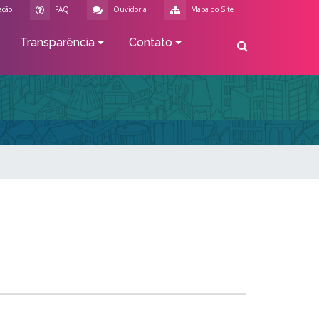
ação
FAQ
Ouvidoria
Mapa do Site
Transparência
Contato