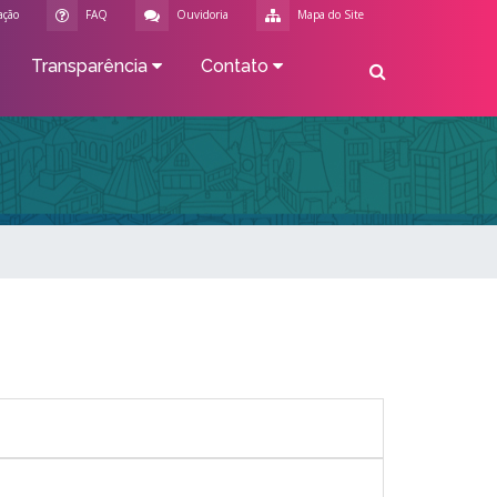
ação
FAQ
Ouvidoria
Mapa do Site
Transparência
Contato