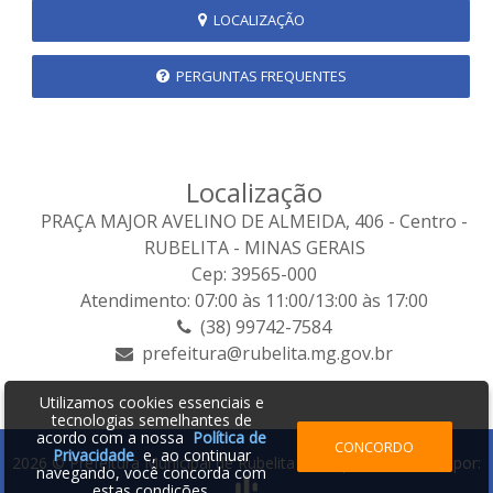
LOCALIZAÇÃO
PERGUNTAS FREQUENTES
Localização
PRAÇA MAJOR AVELINO DE ALMEIDA, 406 - Centro -
RUBELITA - MINAS GERAIS
Cep: 39565-000
Atendimento: 07:00 às 11:00/13:00 às 17:00
(38) 99742-7584
prefeitura@rubelita.mg.gov.br
Utilizamos cookies essenciais e
tecnologias semelhantes de
acordo com a nossa
Política de
CONCORDO
Privacidade
e, ao continuar
2026 © Prefeitura Municipal de Rubelita - MG | Desenvolvido por:
navegando, você concorda com
estas condições.