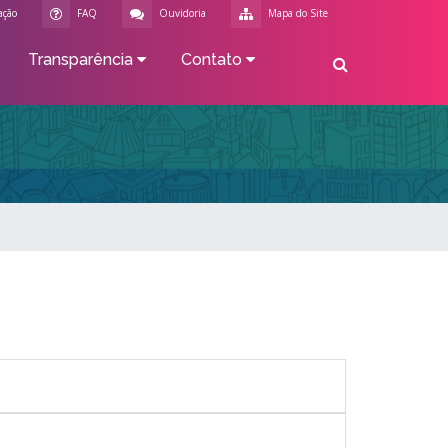
ação
FAQ
Ouvidoria
Mapa do Site
Transparência
Contato