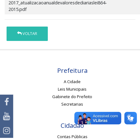
2017_atualizacaoanualdevaloresdediariaslei864-
2015.pdf
VOLTAR
Prefeitura
A Cidade
Leis Municipais
Gabinete do Prefeito
Secretarias
Cidadão
Contas Públicas