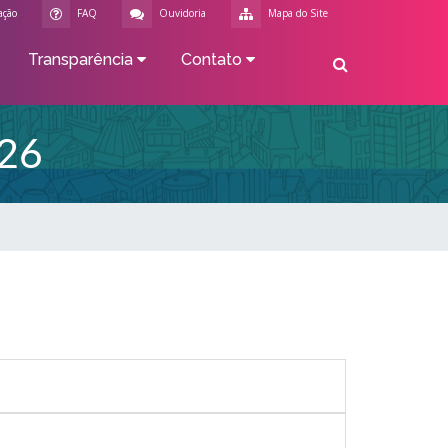
ação
FAQ
Ouvidoria
Mapa do Site
Transparência
Contato
26