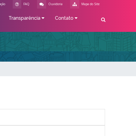
ação
FAQ
Ouvidoria
Mapa do Site
Transparência
Contato