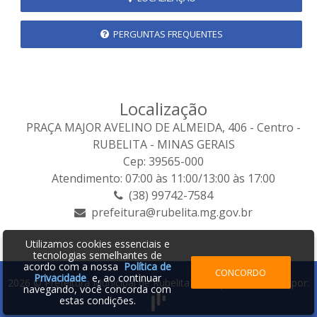
PERGUNTAS FREQUENTES
Localização
PRAÇA MAJOR AVELINO DE ALMEIDA, 406 - Centro -
RUBELITA - MINAS GERAIS
Cep: 39565-000
Atendimento: 07:00 às 11:00/13:00 às 17:00
(38) 99742-7584
prefeitura@rubelita.mg.gov.br
Utilizamos cookies essenciais e
tecnologias semelhantes de
acordo com a nossa
Política de
CONCORDO
Privacidade
e, ao continuar
2026 © Prefeitura Municipal de Rubelita - MG | Desenvolvido por:
navegando, você concorda com
estas condições.