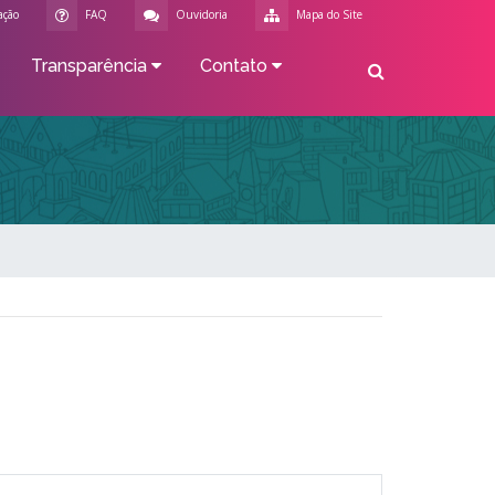
ação
FAQ
Ouvidoria
Mapa do Site
Transparência
Contato