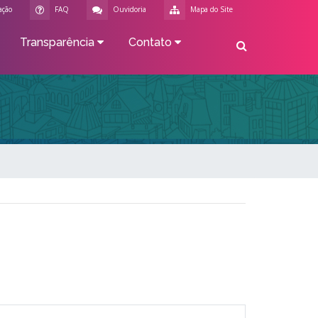
ação
FAQ
Ouvidoria
Mapa do Site
Transparência
Contato