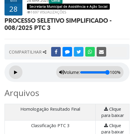
28 MAR 2025
Geral
MAR
28
Secretaria Municipal de Assistência e Ação Social
1697 VISUALIZAÇÕES
PROCESSO SELETIVO SIMPLIFICADO -
008/2025 PTC 3
COMPARTILHAR
Volume:
100%
Arquivos
Homologação Resultado Final
Clique
para baixar
Classificação PTC 3
Clique
para baixar