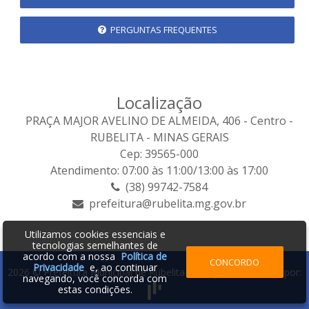
PERGUNTAS FREQUENTES
Localização
PRAÇA MAJOR AVELINO DE ALMEIDA, 406 - Centro -
RUBELITA - MINAS GERAIS
Cep: 39565-000
Atendimento: 07:00 às 11:00/13:00 às 17:00
(38) 99742-7584
prefeitura@rubelita.mg.gov.br
Utilizamos cookies essenciais e
tecnologias semelhantes de
acordo com a nossa
Política de
CONCORDO
Privacidade
e, ao continuar
2026 © Prefeitura Municipal de Rubelita - MG | Desenvolvido por:
navegando, você concorda com
estas condições.