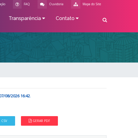
ação
FAQ
Ouvidoria
Mapa do Site
Transparência
Contato
07/08/2026 16:42
.
 CSV
GERAR PDF