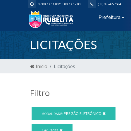
07:00 às 11:00/13:00 às 17:00
(38) 99742-7584
Prefeitura
LICITAÇÕES
Início
Licitações
Filtro
PREGÃO ELETRÔNICO
MODALIDADE:
2025
ANO: