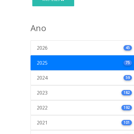
Ano
2026
45
2025
75
2024
59
2023
182
2022
192
2021
101