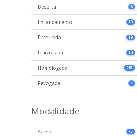
Deserta
8
Em andamento
10
Encerrada
19
Fracassada
10
Homologada
963
Revogada
2
Modalidade
Adesão
75