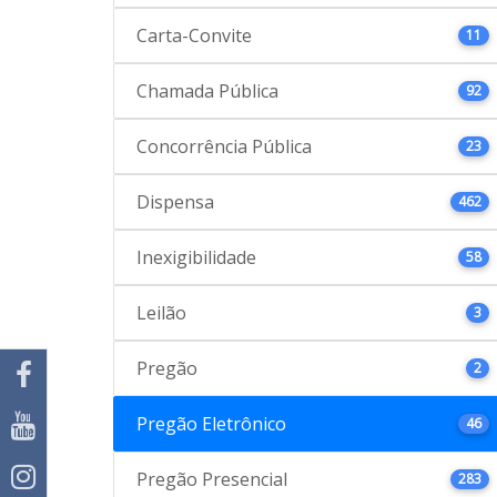
Carta-Convite
11
Chamada Pública
92
Concorrência Pública
23
Dispensa
462
Inexigibilidade
58
Leilão
3
Pregão
2
Pregão Eletrônico
46
Pregão Presencial
283