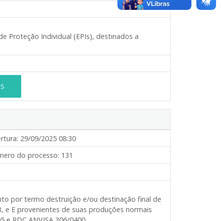
e Proteção Individual (EPIs), destinados a
ES
rtura:
29/09/2025 08:30
ero do processo:
131
to por termo destruição e/ou destinação final de
B, e E provenientes de suas produções normais
05 e RDC ANVISA 306/0400.