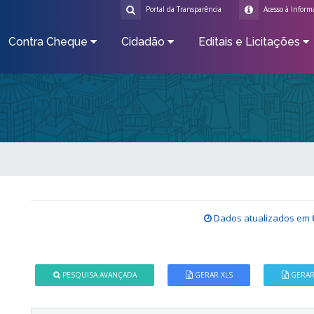
Portal da Transparência
Acesso à Inform
Contra Cheque
Cidadão
Editais e Licitações
Dados atualizados em
PESQUISA AVANÇADA
GERAR XLS
GERAR