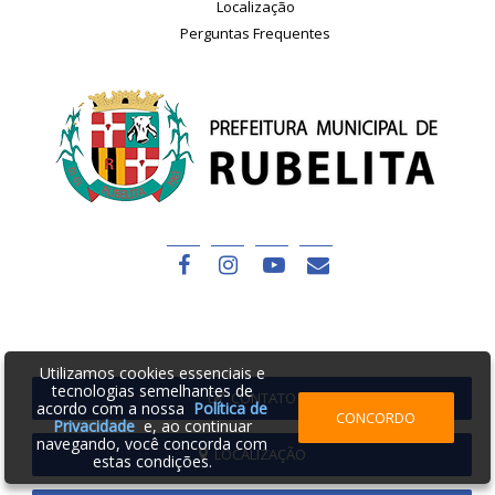
Localização
Perguntas Frequentes
Utilizamos cookies essenciais e
tecnologias semelhantes de
CONTATO
acordo com a nossa
Política de
CONCORDO
Privacidade
e, ao continuar
navegando, você concorda com
LOCALIZAÇÃO
estas condições.