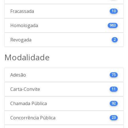
Fracassada
10
Homologada
963
Revogada
2
Modalidade
Adesão
75
Carta-Convite
11
Chamada Pública
92
Concorrência Pública
23