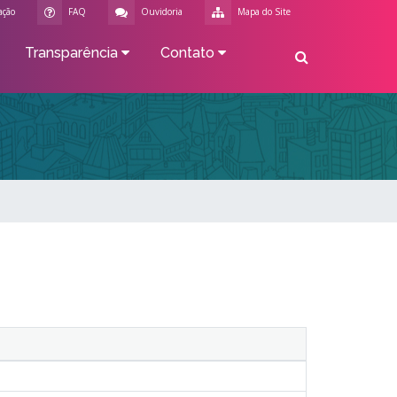
ação
FAQ
Ouvidoria
Mapa do Site
Transparência
Contato