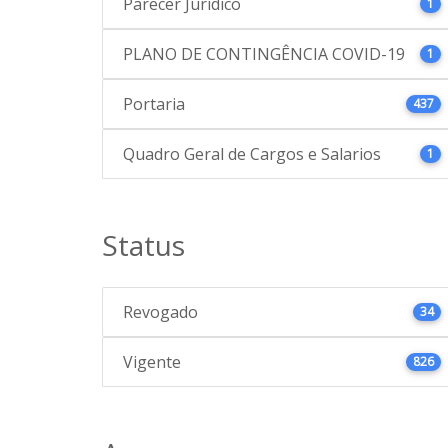
Parecer Jurídico
1
PLANO DE CONTINGÊNCIA COVID-19
1
Portaria
437
Quadro Geral de Cargos e Salarios
1
Status
Revogado
34
Vigente
826